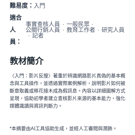
難易度：
入門
適合
事實查核人員
·
一般民眾
·
人
公關行銷人員
·
教育工作者
·
研究人員
·
記者
員：
教材簡介
〈入門：影片反搜〉著重於辨識網路影片真偽的基本概
念與工具操作，並透過實際案例解析，說明影片如何被
斷章取義或移花接木成為假訊息。內容以詳細圖解方式
呈現，協助初學者建立查核影片來源的基本能力，強化
媒體識讀與資訊判斷力。
*本摘要由AI工具協助生成，並經人工審閱與潤飾。