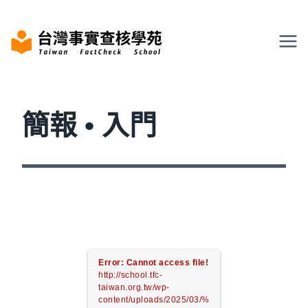
Skip
to
content
簡報 • 入門
Error: Cannot access file!
http://school.tfc-
taiwan.org.tw/wp-
content/uploads/2025/03/%