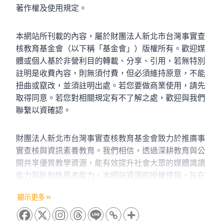
著作權及使用規定。
本網站所刊載的內容，屬於財團法人新北市台灣事實查
核教育基金會（以下稱「基金會」）版權所有。歡迎媒
體或個人基於非營利目的轉載、分享、引用，若無特別
註明是收費內容，則無須付費，但必須維持原意，不能
扭曲或竄改，並須註明出處。若您要做商業使用，請先
取得同意。若您對相關規定有不了解之處，歡迎與我們
聯繫以資確認。
財團法人新北市台灣事實查核教育基金會致力於推廣事實查核與資訊素養教
財團法人新北市台灣事實查核教育基金會致力於推廣事
實查核與資訊素養教育。我們相信，透過深耕教育與公
開共享優質教學資源，能有效提升社會大眾的媒體識讀
能力與批判性思考能力。本網站資源的授權使用，旨在
鼓勵非營利性學習與研究活動，促進知識的傳播與公共
顯示更多
利益的實現。