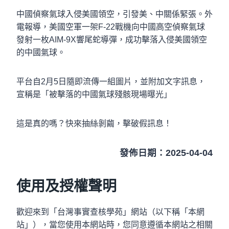
中國偵察氣球入侵美國領空，引發美、中關係緊張。外
電報導，美國空軍一架F-22戰機向中國高空偵察氣球
發射一枚AIM-9X響尾蛇導彈，成功擊落入侵美國領空
的中國氣球。
平台自2月5日隨即流傳一組圖片，並附加文字訊息，
宣稱是「被擊落的中國氣球殘骸現場曝光」
這是真的嗎？快來抽絲剝繭，擊破假訊息！
發佈日期：2025-04-04
使用及授權聲明
歡迎來到「台灣事實查核學苑」網站（以下稱「本網
站」），當您使用本網站時，您同意遵循本網站之相關