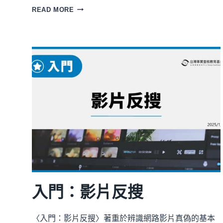
必
READ MORE
修：
事
實
查
核
的
倫
理
入門：影片反搜
〈入門：影片反搜〉著重於辨識網路影片真偽的基本