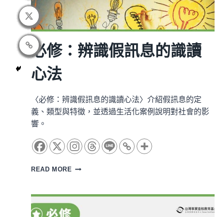
必修：辨識假訊息的識讀
心法
〈必修：辨識假訊息的識讀心法〉介紹假訊息的定
義、類型與特徵，並透過生活化案例說明對社會的影
響。
必
READ MORE
修：
辨
識
假
訊