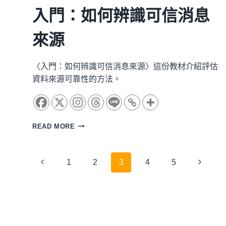
入門：如何辨識可信消息
來源
〈入門：如何辨識可信消息來源〉這份教材介紹評估
資料來源可靠性的方法。
入
READ MORE
門：
如
何
Page
Previous
Next
1
2
3
4
5
辨
識
Page
Page
navigation
可
信
消
息
來