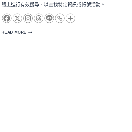
體上進行有效搜尋，以查找特定資訊或帳號活動。
入
READ MORE
門：
社
群
平
台
搜
尋