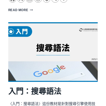
必
READ MORE
修：
事
實
查
核
的
挑
戰
與
風
險
入門：搜尋語法
〈入門：搜尋語法〉這份教材是針對搜尋引擎使用技