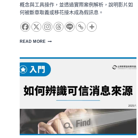
概念與工具操作，並透過實際案例解析，說明影片如
何被斷章取義或移花接木成為假訊息。
入
READ MORE
門：
影
片
反
搜