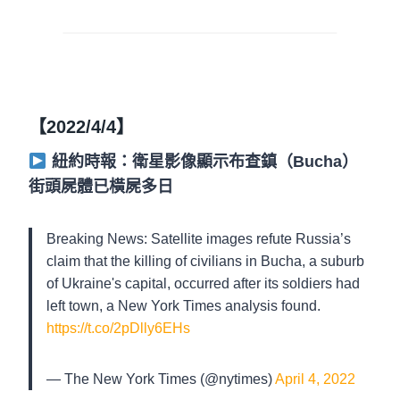
【2022/4/4】
紐約時報：衛星影像顯示布查鎮（Bucha）
街頭屍體已橫屍多日
Breaking News: Satellite images refute Russia’s
claim that the killing of civilians in Bucha, a suburb
of Ukraine's capital, occurred after its soldiers had
left town, a New York Times analysis found.
https://t.co/2pDlly6EHs
— The New York Times (@nytimes)
April 4, 2022