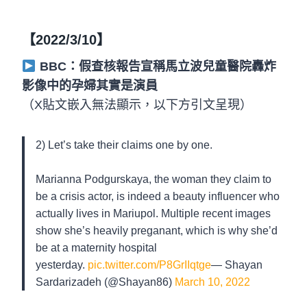
【2022/3/10】
BBC：假查核報告宣稱馬立波兒童醫院轟炸
影像中的孕婦其實是演員
（X貼文嵌入無法顯示，以下方引文呈現）
2) Let’s take their claims one by one.
Marianna Podgurskaya, the woman they claim to
be a crisis actor, is indeed a beauty influencer who
actually lives in Mariupol. Multiple recent images
show she’s heavily preganant, which is why she’d
be at a maternity hospital
yesterday.
pic.twitter.com/P8GrIIqtge
— Shayan
Sardarizadeh (@Shayan86)
March 10, 2022