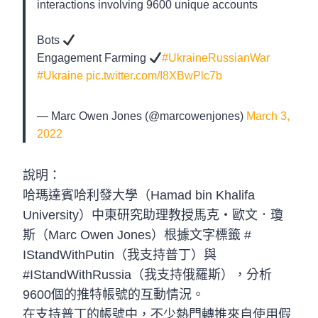
interactions involving 9600 unique accounts
Bots
Engagement Farming
#UkraineRussianWar
#Ukraine
pic.twitter.com/I8XBwPlc7b
— Marc Owen Jones (@marcowenjones)
March 3,
2022
說明：
哈瑪達賓哈利發大學（Hamad bin Khalifa
University）中東研究助理教授馬克・歐文．瓊
斯（Marc Owen Jones）根據文字標籤 #
IStandWithPutin（我支持普丁）與
#IStandWithRussia（我支持俄羅斯），分析
9600個的推特帳號的互動情況。
在支持普丁的帳號中，不少熱門轉推來自使用假