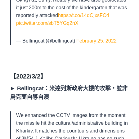
it just 200m to the east of the kindergarten that was
reportedly attacked
https://t.co/14dCjxsFO4
pic.twitter.com/sbT5YGq2nX
— Bellingcat (@bellingcat)
February 25, 2022
【2022/3/2】
►
Bellingcat：米達列斯政府大樓的攻擊，並非
烏克蘭自導自演
We enhanced the CCTV images from the moment
the missile hit the cultural/administrative building in
Kharkiv. It matches the countours and dimensions
of 3M54-1 Kalibr. Obviously, Ukraine has no such