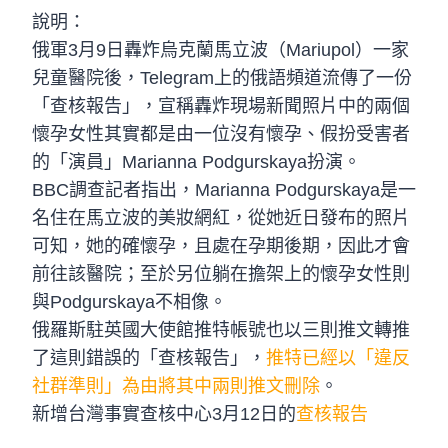
說明：
俄軍3月9日轟炸烏克蘭馬立波（Mariupol）一家
兒童醫院後，Telegram上的俄語頻道流傳了一份
「查核報告」，宣稱轟炸現場新聞照片中的兩個
懷孕女性其實都是由一位沒有懷孕、假扮受害者
的「演員」Marianna Podgurskaya扮演。
BBC調查記者指出，Marianna Podgurskaya是一
名住在馬立波的美妝網紅，從她近日發布的照片
可知，她的確懷孕，且處在孕期後期，因此才會
前往該醫院；至於另位躺在擔架上的懷孕女性則
與Podgurskaya不相像。
俄羅斯駐英國大使館推特帳號也以三則推文轉推
了這則錯誤的「查核報告」，
推特已經以「違反
社群準則」為由將其中兩則推文刪除
。
新增台灣事實查核中心3月12日的
查核報告