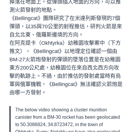
掉落在地面上。從彈頭插入地面的方向，可以推
測火箭發射的地點。
《Bellingcat》團隊研究了在米達列斯發現的7個
彈頭，以35與70公里的射程推估，研判火箭是來
自北北東、俄羅斯邊境的方向。
在阿克提卡（Okhtyrka）幼稚園攻擊案中（下方
推文），《Bellingcat》以地理定位確認一個由
BM-27火箭炮發射的彈頭的墜落位置是在幼稚園
東方200公尺處，幼稚園位在來自西北西方向攻
擊的軌跡上。不過，由於推估的發射處當時有烏
軍與俄軍機戰，《Bellingcat》無法確認火箭炮是
由哪一方發射。
The below video showing a cluster munition
canister from a BM-30 rocket has been geolocated
to 50.3086824, 34.8723472, in the town of
Okhtyrka, Sumy. Notably we have also geolocated