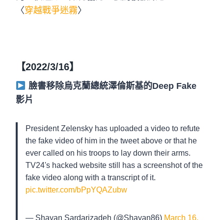
〈
穿越戰爭迷霧
〉
【2022/3/16】
臉書移除烏克蘭總統澤倫斯基的Deep Fake
影片
President Zelensky has uploaded a video to refute
the fake video of him in the tweet above or that he
ever called on his troops to lay down their arms.
TV24's hacked website still has a screenshot of the
fake video along with a transcript of it.
pic.twitter.com/bPpYQAZubw
— Shayan Sardarizadeh (@Shayan86)
March 16,