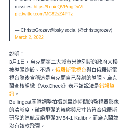
missiles.
https://t.co/cQVPmgDvVt
pic.twitter.com/MG82sZ4PTz
—
ChristoGrozev@bsky.social
(@christogrozev)
March 2, 2022
說明：
3月1日，烏克蘭第二大城市米達列斯的政府大樓
被導彈炸毀。不過，
俄羅斯電視台
與白俄羅斯電
視台隨後宣稱這是烏克蘭自己發射的導彈。烏克
蘭查核組織《VoxCheck》表示該說法是
錯誤資
訊
。
Bellingcat團隊調整拍攝到轟炸瞬間的監視器影像
的清晰度，確認飛彈的輪廓與尺寸皆符合俄羅斯
研發的巡航反艦飛彈3M54-1 Kalibr，而烏克蘭並
沒有該款飛彈。