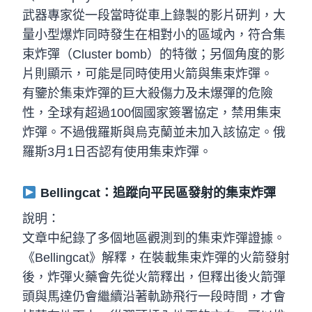
武器專家從一段當時從車上錄製的影片研判，大
量小型爆炸同時發生在相對小的區域內，符合集
束炸彈（Cluster bomb）的特徵；另個角度的影
片則顯示，可能是同時使用火箭與集束炸彈。
有鑒於集束炸彈的巨大殺傷力及未爆彈的危險
性，全球有超過100個國家簽署協定，禁用集束
炸彈。不過俄羅斯與烏克蘭並未加入該協定。俄
羅斯3月1日否認有使用集束炸彈。
Bellingcat：
追蹤向平民區發射的集束炸彈
說明：
文章中紀錄了多個地區觀測到的集束炸彈證據。
《Bellingcat》解釋，在裝載集束炸彈的火箭發射
後，炸彈火藥會先從火箭釋出，但釋出後火箭彈
頭與馬達仍會繼續沿著軌跡飛行一段時間，才會