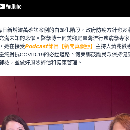
進入每日新增逾萬確診案例的白熱化階段，政府防疫方針也
充滿未知的恐懼。醫學博士何美鄉是臺灣流行疾病學專家
，她在接受
𝙋𝙤𝙙𝙘𝙖𝙨𝙩節目【新聞真假掰】
主持人黃兆徽
灣對抗COVID-19的必經道路。何美鄉鼓勵民眾保持
篩檢，並做好風險評估和健康管理。