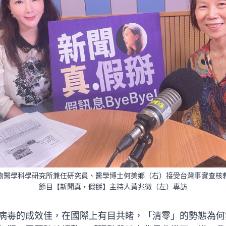
醫學科學研究所兼任研究員、醫學博士何美鄉（右）接受台灣事實查核教育基
節目【新聞真・假掰】主持人黃兆徽（左）專訪
病毒的成效佳，在國際上有目共睹，「清零」的勢態為何