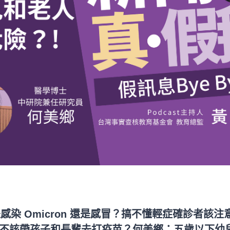
感染 Omicron 還是感冒？搞不懂輕症確診者該注
不該帶孩子和長輩去打疫苗？何美鄉：五歲以下幼