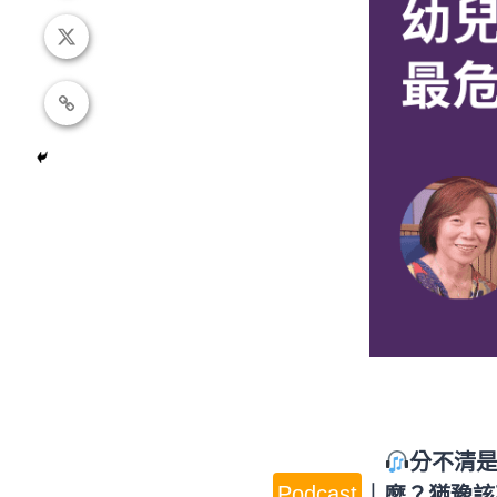
分不清是
Podcast
｜
麼？猶豫該