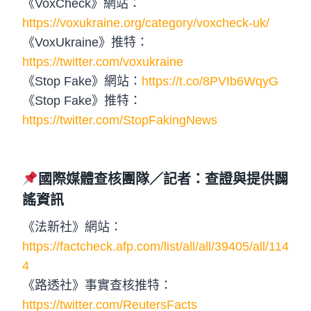
《VoxCheck》網站：
https://voxukraine.org/category/voxcheck-uk/
《VoxUkraine》推特：
https://twitter.com/voxukraine
《Stop Fake》網站：
https://t.co/8PVIb6WqyG
《Stop Fake》推特：
https://twitter.com/StopFakingNews
國際媒體查核團隊／記者：查證與提供闢
謠資訊
《法新社》網站：
https://factcheck.afp.com/list/all/all/39405/all/114
4
《路透社》事實查核推特：
https://twitter.com/ReutersFacts