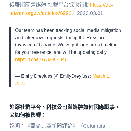
俄羅斯國營媒體 社群平台採取行動
https://tfc-
taiwan.org.tw/articles/6992
〉2022.03.01
Our team has been tracking social media mitigation
and takedown requests during the Russian
invasion of Ukraine. We've put together a timeline
for your reference, and will be updating daily
https://t.co/QJY328OERT
— Emily Dreyfuss (@EmilyDreyfuss)
March 1,
2022
追蹤社群平台、科技公司與媒體如何因應戰事，
又如何被影響：
說明：《哥倫比亞新聞評論》（Columbia