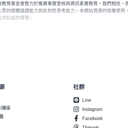
金會致力於推廣事實查核與資訊素養教育。我們相信，透過深耕教育與公開共享
核教育基金會致力於推廣事實查核與資訊素養教育。我們相信，
大眾的媒體識讀能力與批判性思考能力。本網站資源的授權使用
公共利益的實現。
以下稱「本聲明」）旨在規範本網站資源的使用方式與範圍。使
源僅限於非營利目的使用，包括但不限於教育、學術研究與公共
資源的研究目的須以促進公共利益為主。
資源時，須清楚註明出處為「財團法人新北市台灣事實查核教育
源
社群
程
Line
/講座
Instagram
講義
站資源用於任何商業性或營利性目的。
Facebook
戲
將本網站資源進行重製、改作、再授權、轉售、公開播送等行為
Threads