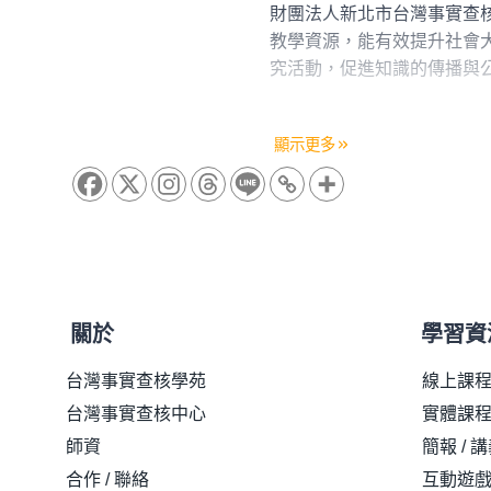
財團法人新北市台灣事實查核教育基
財團法人新北市台灣事實查
教學資源，能有效提升社會
究活動，促進知識的傳播與
本著作權聲明及使用條款（
顯示更多
守以下聲明中的條款。
一、授權範圍
非營利使用：
本網站資
研究用途：
使用本網站
註明出處：
使用本網站
關於
學習資
心」。
台灣事實查核學苑
線上課
二、禁止行為
台灣事實查核中心
實體課程
師資
簡報 / 
禁止未經同意，將本網
合作 / 聯絡
互動遊
未經基金會授權，禁止