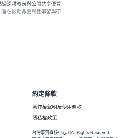
優質教學資源，能有效提升社會大眾的媒體識讀能力與批判性思考能力。本網站資
透過深耕教育與公開共享優質
，旨在鼓勵非營利性學習與研
用本網站資源即表示您同意遵
利益相關活動。
基金會」或「台灣事實查核中
約定條款
著作權聲明及使用條款
隱私權政策
台灣事實查核中心 ©All Rights Reserved.
。