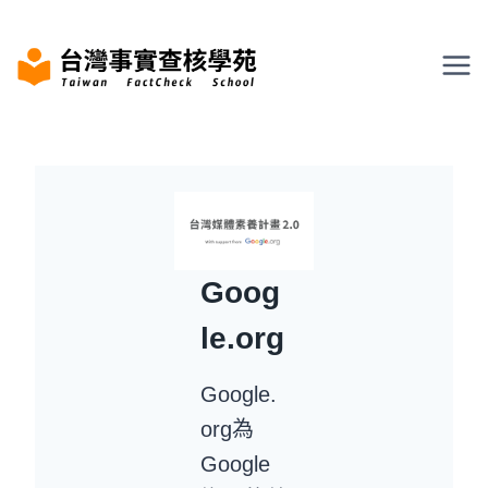
Skip
to
content
Goog
le.org
Google.
org為
Google