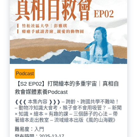
Podcast
【S2 EP02】打開繪本的多重宇宙｜真相自
救會媒體素養Podcast
❰❰❰ 本集內容 ❱❱❱ – 跨齡、跨國共學不難呦！
– 動物冷知識大會考，猴子會不會用吸管？ – 新聞
× 知識 × 繪本 = 有趣的課 – 三個篩子的心法 – 帶
著繪本走出教室 – 流域繪本出版《風的山海觀》
難易度：
入門
發布時間：2025-12-17