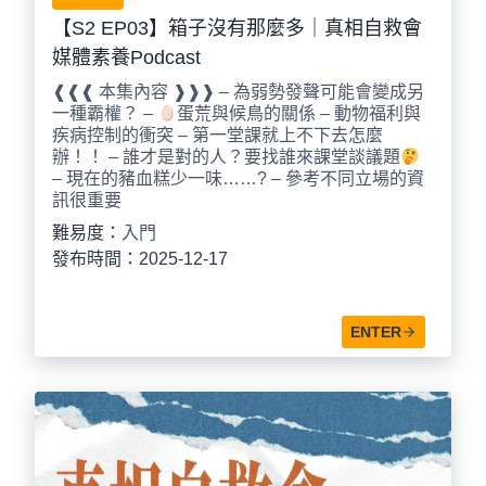
【S2 EP03】箱子沒有那麼多｜真相自救會
媒體素養Podcast
❰❰❰ 本集內容 ❱❱❱ – 為弱勢發聲可能會變成另
一種霸權？ –
蛋荒與候鳥的關係 – 動物福利與
疾病控制的衝突 – 第一堂課就上不下去怎麼
辦！！ – 誰才是對的人？要找誰來課堂談議題
– 現在的豬血糕少一味……? – 參考不同立場的資
訊很重要
難易度：
入門
發布時間：2025-12-17
ENTER