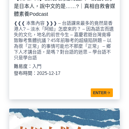
是日本人，說中文的是……?｜真相自救會媒
體素養Podcast
❰❰❰ 本集內容 ❱❱❱ – 台語課來最多的竟然是香
港人? – 淡水「阿給」怎麼來的？ – 因為語言而遺
失的文化，地名的前世今生 – 嘉慶君遊台灣竟導
致聯考集體抗議？45年前聯考的超級陷阱題 – 以
為很「正常」的事情可能也不那麼「正常」 – 鄉
下人才講台語，是嗎？對台語的迷思 – 學台語不
只是學台語
難易度：
入門
發布時間：2025-12-17
ENTER