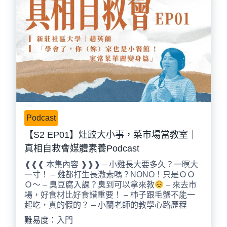
Podcast
【S2 EP01】灶跤大小事，菜市場當教室｜
真相自救會媒體素養Podcast
❰❰❰ 本集內容 ❱❱❱ – 小雞長大要多久？一暝大
一寸！ – 雞都打生長激素嗎？NONO！只是ＯＯ
Ｏ～ – 臭豆腐入課？臭到可以拿來教
– 來去市
場，好食材比好食譜重要！ – 柿子跟毛蟹不能一
起吃，真的假的？ – 小蘭老師的教學心路歷程
難易度：
入門