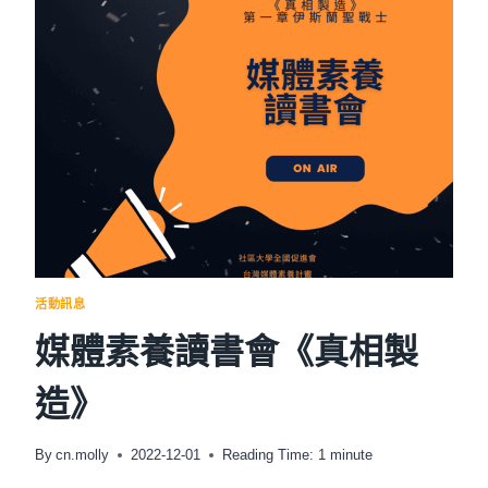
養
隨
堂
考：
測
測
你
的
假
訊
息
抵
抗
力
活動訊息
媒體素養讀書會《真相製
造》
By
cn.molly
2022-12-01
Reading Time:
1
minute