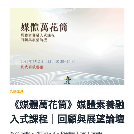
年
查
證
挑
戰
賽
活動訊息
《媒體萬花筒》媒體素養融
入式課程｜回顧與展望論壇
By
cn.molly
2023-06-14
Reading Time:
1
minute