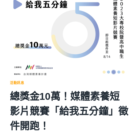
短
影
片
競
賽
「給
我
五
分
鐘」
徵
件
開
活動訊息
跑！
總獎金10萬！媒體素養短
影片競賽「給我五分鐘」徵
件開跑！