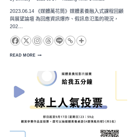
2023.06.14 《媒體萬花筒》媒體素養融入式課程回顧
與展望論壇 為回應資訊爆炸、假訊息氾濫的現況，
202…
《媒
READ MORE
體
萬
花
筒》
媒
體
素
養
融
入
式
課
程