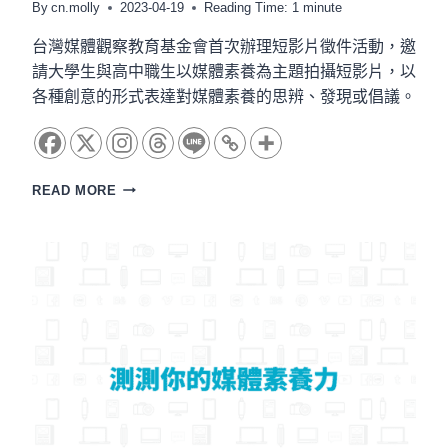
By
cn.molly
2023-04-19
Reading Time:
1
minute
台灣媒體觀察教育基金會首次辦理短影片徵件活動，邀
請大學生與高中職生以媒體素養為主題拍攝短影片，以
各種創意的形式表達對媒體素養的思辨、發現或倡議。
總
READ MORE
獎
金
10
萬！
媒
體
素
養
短
影
片
競
賽