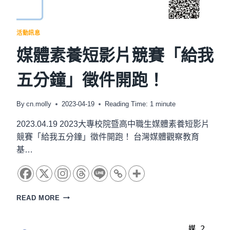
｜
回
顧
活動訊息
與
展
媒體素養短影片競賽「給我
望
論
五分鐘」徵件開跑！
壇
By
cn.molly
2023-04-19
Reading Time:
1
minute
2023.04.19 2023大專校院暨高中職生媒體素養短影片
競賽「給我五分鐘」徵件開跑！ 台灣媒體觀察教育
基…
媒
READ MORE
體
素
養