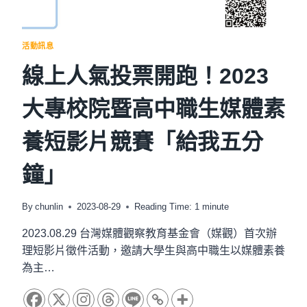
名
囉！
只
活動訊息
到
10
線上人氣投票開跑！2023
月
13
大專校院暨高中職生媒體素
日！
養短影片競賽「給我五分
鐘」
By
chunlin
2023-08-29
Reading Time:
1
minute
2023.08.29 台灣媒體觀察教育基金會（媒觀）首次辦
理短影片徵件活動，邀請大學生與高中職生以媒體素養
為主…