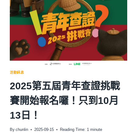
動
「社
大
草
根
查
核」
從
生
活
現
場
活動訊息
出
發，
2025第五屆青年查證挑戰
提
升
賽開始報名囉！只到10月
臺
灣
公
13日！
民
社
會
By
chunlin
2025-09-15
Reading Time:
1
minute
的