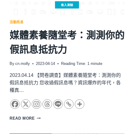
「給
我
五
活動訊息
分
鐘」
媒體素養隨堂考：測測你的
徵
件
假訊息抵抗力
開
跑！
By
cn.molly
2023-04-14
Reading Time:
1
minute
2023.04.14 【問卷調查】媒體素養隨堂考：測測你的
假訊息抵抗力 您收過假訊息嗎？資訊爆炸的年代，各
種真…
媒
READ MORE
體
素