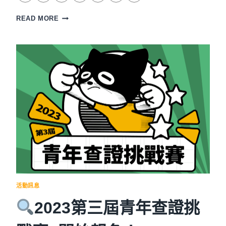
線
READ MORE
上
人
氣
投
票
開
跑！
2023
大
專
校
院
暨
高
中
職
活動訊息
生
媒
2023第三屆青年查證挑
體
素