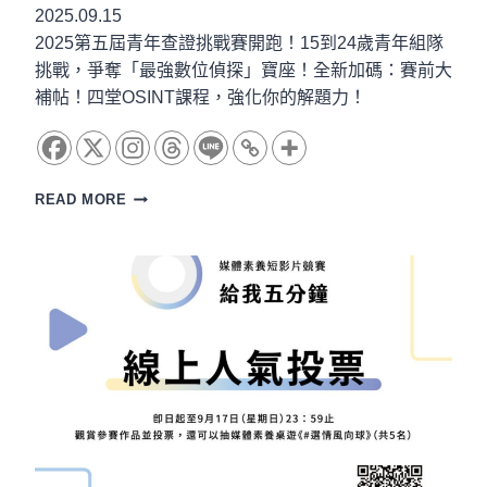
資
2025.09.15
訊
2025第五屆青年查證挑戰賽開跑！15到24歲青年組隊
韌
挑戰，爭奪「最強數位偵探」寶座！全新加碼：賽前大
性
補帖！四堂OSINT課程，強化你的解題力！
2025
READ MORE
第
五
屆
青
年
查
證
挑
戰
賽
開
始
報