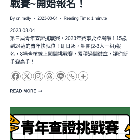
戰賽~開始報名！
養
短
影
By
cn.molly
2023-08-04
Reading Time:
1
minute
片
競
2023.08.04
賽
第三屆青年查證挑戰賽，2023年賽事要登場啦！15歲
「給
我
到24歲的青年快就位！即日起，組團(2-3人一組)報
五
名，8場查核線上闖關挑戰賽，累積過關徽章，讓你新
分
手變高手！
鐘」
READ MORE
2023
第
三
屆
青
年
查
證