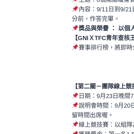
內容：9/11日到9
分前，作答完畢。
獎品與榮譽 ： 以
【GNIＸTFC青年查
賽事排行榜，將即時
【第二關－團隊線上競
日期：9月23日晚間
說明會時間：9月2
留時間出席喔。
線上競技賽：以組隊